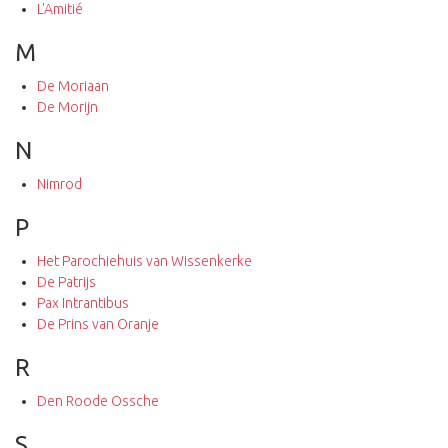
L'Amitié
M
De Moriaan
De Morijn
N
Nimrod
P
Het Parochiehuis van Wissenkerke
De Patrijs
Pax Intrantibus
De Prins van Oranje
R
Den Roode Ossche
S