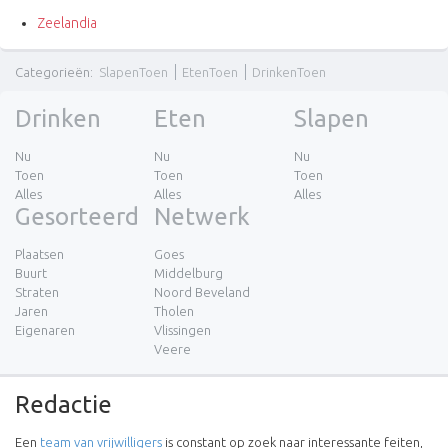
Zeelandia
Categorieën
:
SlapenToen
EtenToen
DrinkenToen
Drinken
Eten
Slapen
Nu
Nu
Nu
Toen
Toen
Toen
Alles
Alles
Alles
Gesorteerd
Netwerk
Plaatsen
Goes
Buurt
Middelburg
Straten
Noord Beveland
Jaren
Tholen
Eigenaren
Vlissingen
Veere
Redactie
Een
team van vrijwilligers
is constant op zoek naar interessante feiten,