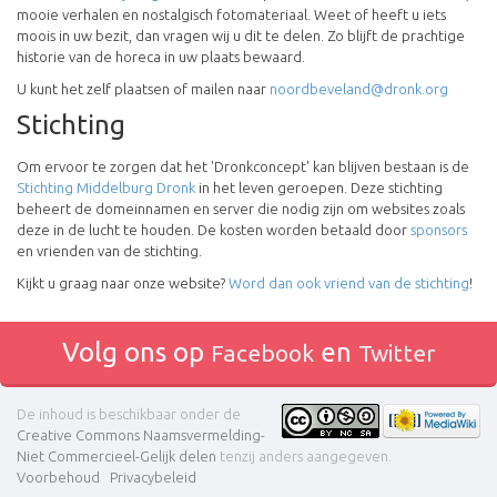
mooie verhalen en nostalgisch fotomateriaal. Weet of heeft u iets
moois in uw bezit, dan vragen wij u dit te delen. Zo blijft de prachtige
historie van de horeca in uw plaats bewaard.
U kunt het zelf plaatsen of mailen naar
noordbeveland@dronk.org
Stichting
Om ervoor te zorgen dat het 'Dronkconcept' kan blijven bestaan is de
Stichting Middelburg Dronk
in het leven geroepen. Deze stichting
beheert de domeinnamen en server die nodig zijn om websites zoals
deze in de lucht te houden. De kosten worden betaald door
sponsors
en vrienden van de stichting.
Kijkt u graag naar onze website?
Word dan ook vriend van de stichting
!
Volg ons op
en
Facebook
Twitter
De inhoud is beschikbaar onder de
Creative Commons Naamsvermelding-
Niet Commercieel-Gelijk delen
tenzij anders aangegeven.
Voorbehoud
Privacybeleid