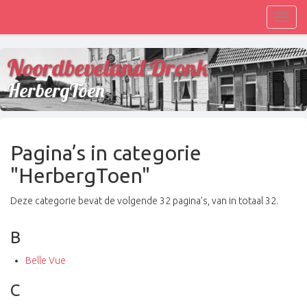
Toggl
navig
Noordbeveland Dronk
HerbergToen
Pagina’s in categorie
"HerbergToen"
Deze categorie bevat de volgende 32 pagina’s, van in totaal 32.
B
Belle Vue
C