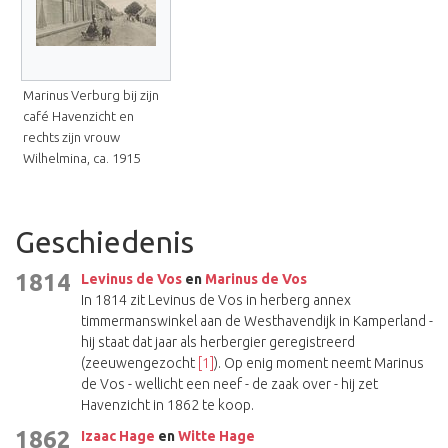
Marinus Verburg bij zijn
café Havenzicht en
rechts zijn vrouw
Wilhelmina, ca. 1915
Geschiedenis
1814
Levinus de Vos
en
Marinus de Vos
In 1814 zit Levinus de Vos in herberg annex
timmermanswinkel aan de Westhavendijk in Kamperland -
hij staat dat jaar als herbergier geregistreerd
(zeeuwengezocht
[1]
). Op enig moment neemt Marinus
de Vos - wellicht een neef - de zaak over - hij zet
Havenzicht in 1862 te koop.
1862
Izaac Hage
en
Witte Hage