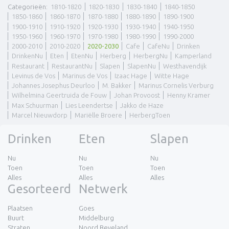
Categorieën
:
1810-1820
1820-1830
1830-1840
1840-1850
1850-1860
1860-1870
1870-1880
1880-1890
1890-1900
1900-1910
1910-1920
1920-1930
1930-1940
1940-1950
1950-1960
1960-1970
1970-1980
1980-1990
1990-2000
2000-2010
2010-2020
2020-2030
Cafe
CafeNu
Drinken
DrinkenNu
Eten
EtenNu
Herberg
HerbergNu
Kamperland
Restaurant
RestaurantNu
Slapen
SlapenNu
Westhavendijk
Levinus de Vos
Marinus de Vos
Izaac Hage
Witte Hage
Johannes Josephus Deurloo
M. Bakker
Marinus Cornelis Verburg
Wilhelmina Geertruida de Fouw
Johan Provoost
Henny Kramer
Max Schuurman
Lies Leendertse
Jakko de Haze
Marcel Nieuwdorp
Mariëlle Broere
HerbergToen
Drinken
Eten
Slapen
Nu
Nu
Nu
Toen
Toen
Toen
Alles
Alles
Alles
Gesorteerd
Netwerk
Plaatsen
Goes
Buurt
Middelburg
Straten
Noord Beveland