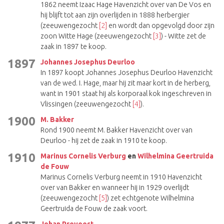
1862 neemt Izaac Hage Havenzicht over van De Vos en
hij blijft tot aan zijn overlijden in 1888 herbergier
(zeeuwengezocht
[2]
en wordt dan opgevolgd door zijn
zoon Witte Hage (zeeuwengezocht
[3]
) - Witte zet de
zaak in 1897 te koop.
1897
Johannes Josephus Deurloo
In 1897 koopt Johannes Josephus Deurloo Havenzicht
van de wed. I. Hage, maar hij zit maar kort in de herberg,
want in 1901 staat hij als korporaal kok ingeschreven in
Vlissingen (zeeuwengezocht
[4]
).
1900
M. Bakker
Rond 1900 neemt M. Bakker Havenzicht over van
Deurloo - hij zet de zaak in 1910 te koop.
1910
Marinus Cornelis Verburg
en
Wilhelmina Geertruida
de Fouw
Marinus Cornelis Verburg neemt in 1910 Havenzicht
over van Bakker en wanneer hij in 1929 overlijdt
(zeeuwengezocht
[5]
) zet echtgenote Wilhelmina
Geertruida de Fouw de zaak voort.