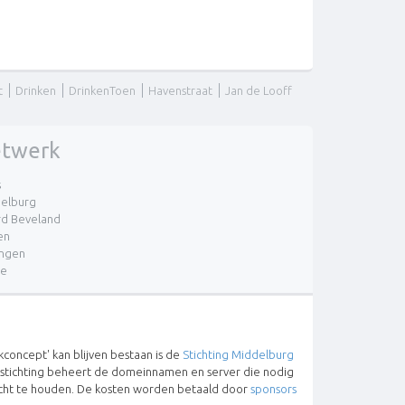
t
Drinken
DrinkenToen
Havenstraat
Jan de Looff
twerk
s
elburg
d Beveland
en
ingen
re
concept' kan blijven bestaan is de
Stichting Middelburg
 stichting beheert de domeinnamen en server die nodig
lucht te houden. De kosten worden betaald door
sponsors