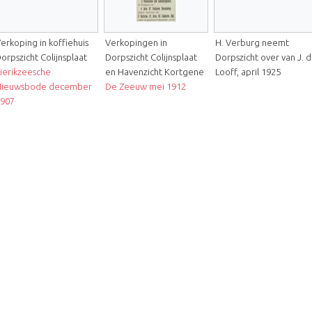
erkoping in koffiehuis
Verkopingen in
H. Verburg neemt
orpszicht Colijnsplaat
Dorpszicht Colijnsplaat
Dorpszicht over van J. 
ierikzeesche
en Havenzicht Kortgene
Looff, april 1925
Nieuwsbode december
De Zeeuw mei 1912
907