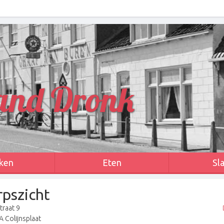
and Dronk
ken
Eten
Sl
pszicht
traat 9
 Colijnsplaat