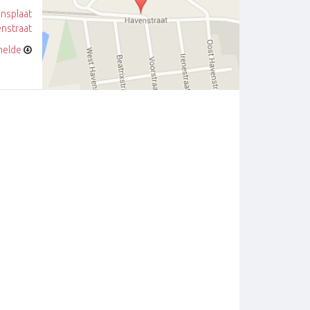
jnsplaat
nstraat
helde