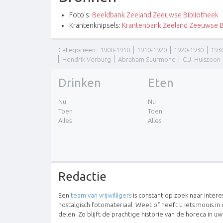
Foto's:
Beeldbank Zeeland Zeeuwse Bibliotheek
Krantenknipsels:
Krantenbank Zeeland Zeeuwse B
Categorieën
:
1900-1910
1910-1920
1920-1930
193
Hendrik Verburg
Abraham Suurmond
C.J. Huiszoon
Drinken
Eten
Nu
Nu
Toen
Toen
Alles
Alles
Redactie
Een
team van vrijwilligers
is constant op zoek naar inter
nostalgisch fotomateriaal. Weet of heeft u iets moois in 
delen. Zo blijft de prachtige historie van de horeca in u