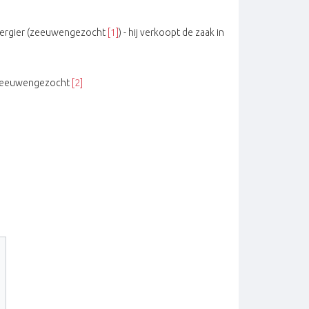
Herbergier (zeeuwengezocht
[1]
) - hij verkoopt de zaak in
r (zeeuwengezocht
[2]