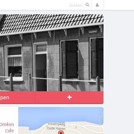
apen
Drinken
Cafe