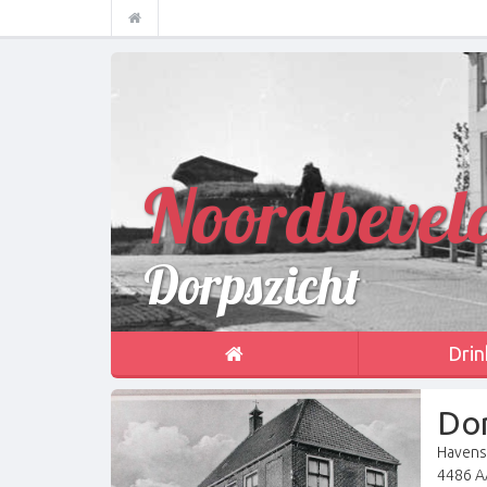
Noordbevel
Dorpszicht
Drin
Dor
Havens
4486 AA