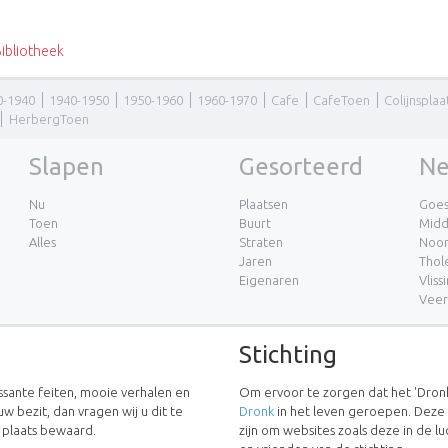
ibliotheek
0-1940
1940-1950
1950-1960
1960-1970
Cafe
CafeToen
Colijnsplaa
HerbergToen
Slapen
Gesorteerd
Ne
Nu
Plaatsen
Goe
Toen
Buurt
Midd
Alles
Straten
Noor
Jaren
Thol
Eigenaren
Vliss
Vee
Stichting
essante feiten, mooie verhalen en
Om ervoor te zorgen dat het 'Dronk
uw bezit, dan vragen wij u dit te
Dronk
in het leven geroepen. Deze
w plaats bewaard.
zijn om websites zoals deze in de 