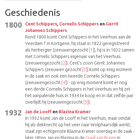
Geschiedenis
1800
Cent Schippers
,
Cornelis Schippers
en
Gerrit
Johannes Schippers
Rond 1800 komt Cent Schippers in het Veerhuis aan de
Veerdam 7 in Kortgene; hij staat in 1822 geregistreerd
als herbergier (zeeuwengezocht
[1]
), hij is in 1832 samen
met Cornelis Schippers eigenaar van het Veerhuis
(zeeuwengezocht
[2]
). Cent's zoon Gerrit Johannes
Schippers (zeeuwen gezocht
[3]
) komt op enig moment
in de zaak en ook een tweede Cornelis Schippers
(zeeuwengezocht
[4]
) - op enig moment komt er nog
een derde Cornelis Schippers in het Veerhuis en hij zet
het aanpalende huis in 1934 te koop en in dat zelfde jaar
overlijdt hij (zeeuwengezocht
[5]
).
1932
Jan de Looff
en
Blazina Kramer
In 1932 komt Jan de Looff in het Veerhuis, maar omdat
hij als dekknecht op het veer naar Wolphaarsdijk werkt,
staat zijn echtgenote Blazina Kramer overdag in de zaak -
later zitten Jan en Blazina in de
Graaf van Buren
in