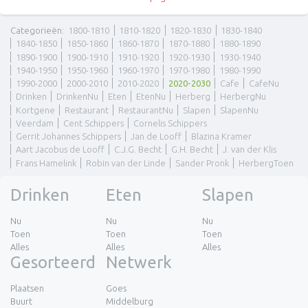
Categorieën
:
1800-1810
1810-1820
1820-1830
1830-1840
1840-1850
1850-1860
1860-1870
1870-1880
1880-1890
1890-1900
1900-1910
1910-1920
1920-1930
1930-1940
1940-1950
1950-1960
1960-1970
1970-1980
1980-1990
1990-2000
2000-2010
2010-2020
2020-2030
Cafe
CafeNu
Drinken
DrinkenNu
Eten
EtenNu
Herberg
HerbergNu
Kortgene
Restaurant
RestaurantNu
Slapen
SlapenNu
Veerdam
Cent Schippers
Cornelis Schippers
Gerrit Johannes Schippers
Jan de Looff
Blazina Kramer
Aart Jacobus de Looff
C.J.G. Becht
G.H. Becht
J. van der Klis
Frans Hamelink
Robin van der Linde
Sander Pronk
HerbergToen
Drinken
Eten
Slapen
Nu
Nu
Nu
Toen
Toen
Toen
Alles
Alles
Alles
Gesorteerd
Netwerk
Plaatsen
Goes
Buurt
Middelburg