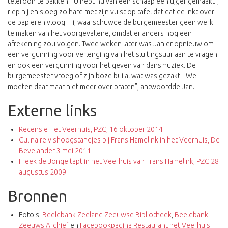
telefoon te pakken. "U hebt nu van een schaap een tijger gemaakt",
riep hij en sloeg zo hard met zijn vuist op tafel dat dat de inkt over
de papieren vloog. Hij waarschuwde de burgemeester geen werk
te maken van het voorgevallene, omdat er anders nog een
afrekening zou volgen. Twee weken later was Jan er opnieuw om
een vergunning voor verlenging van het sluitingsuur aan te vragen
en ook een vergunning voor het geven van dansmuziek. De
burgemeester vroeg of zijn boze bui al wat was gezakt. "We
moeten daar maar niet meer over praten", antwoordde Jan.
Externe links
Recensie Het Veerhuis, PZC, 16 oktober 2014
Culinaire vishoogstandjes bij Frans Hamelink in het Veerhuis, De
Bevelander 3 mei 2011
Freek de Jonge tapt in het Veerhuis van Frans Hamelink, PZC 28
augustus 2009
Bronnen
Foto's:
Beeldbank Zeeland Zeeuwse Bibliotheek
,
Beeldbank
Zeeuws Archief
en
Facebookpagina Restaurant het Veerhuis