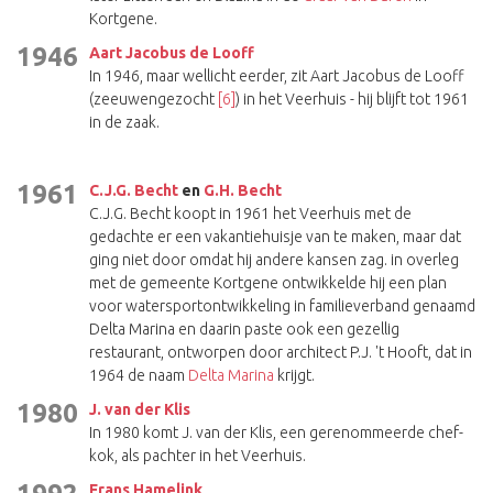
Kortgene.
1946
Aart Jacobus de Looff
In 1946, maar wellicht eerder, zit Aart Jacobus de Looff
(zeeuwengezocht
[6]
) in het Veerhuis - hij blijft tot 1961
in de zaak.
1961
C.J.G. Becht
en
G.H. Becht
C.J.G. Becht koopt in 1961 het Veerhuis met de
gedachte er een vakantiehuisje van te maken, maar dat
ging niet door omdat hij andere kansen zag. in overleg
met de gemeente Kortgene ontwikkelde hij een plan
voor watersportontwikkeling in familieverband genaamd
Delta Marina en daarin paste ook een gezellig
restaurant, ontworpen door architect P.J. 't Hooft, dat in
1964 de naam
Delta Marina
krijgt.
1980
J. van der Klis
In 1980 komt J. van der Klis, een gerenommeerde chef-
kok, als pachter in het Veerhuis.
Frans Hamelink