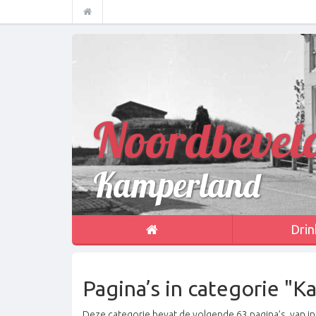
Noordbevel
Kamperland
Drin
Pagina’s in categorie "
Deze categorie bevat de volgende 63 pagina’s, van in 