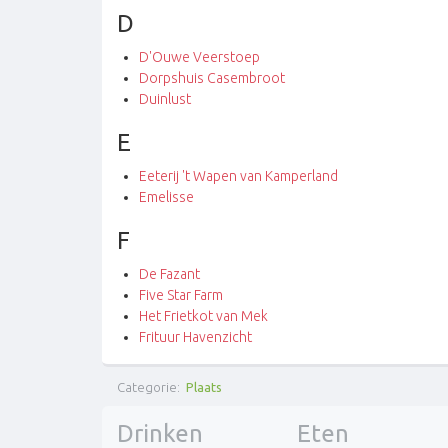
D
D'Ouwe Veerstoep
Dorpshuis Casembroot
Duinlust
E
Eeterij 't Wapen van Kamperland
Emelisse
F
De Fazant
Five Star Farm
Het Frietkot van Mek
Frituur Havenzicht
Categorie
:
Plaats
Drinken
Eten