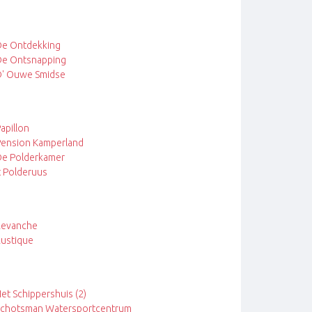
e Ontdekking
e Ontsnapping
' Ouwe Smidse
apillon
ension Kamperland
e Polderkamer
t Polderuus
Revanche
ustique
et Schippershuis (2)
chotsman Watersportcentrum