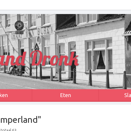
and Dronk
ken
Eten
Sl
Kamperland"
totaal 63.