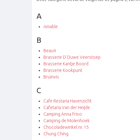
A
Amable
B
Beau4
Brasserie D'Ouwe Veerstoep
Brasserie Kantje Boord
Brasserie Kookpunt
Bruinvis
C
Cafe Restaria Havenzicht
Cafetaria Van der Heijde
Camping Anna Friso
Camping de Molenhoek
Chocoladewinkel nr. 15
Chung Ching