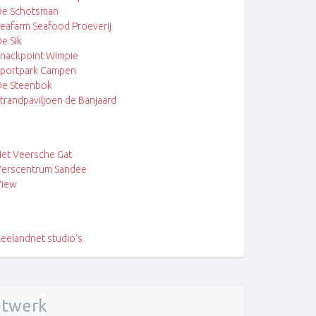
De Schotsman
eafarm Seafood Proeverij
e Sik
nackpoint Wimpie
portpark Campen
De Steenbok
trandpaviljoen de Banjaard
et Veersche Gat
erscentrum Sandee
View
eelandnet studio's
twerk