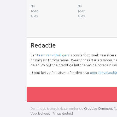
Nu
Nu
Toen
Toen
Alles
Alles
Redactie
Een
team van vrijwilligers
is constant op zoek naar inter
nostalgisch fotomateriaal. Weet of heeft u iets moois in 
delen. Zo blijft de prachtige historie van de horeca in u
U kunt het zelf plaatsen of mailen naar
noordbeveland@
De inhoud is beschikbaar onder de
Creative Commons Na
Voorbehoud
Privacybeleid