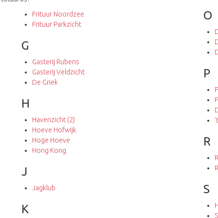
O
Frituur Noordzee
Frituur Parkzicht
D
D
G
D
Gasterij Rubens
P
Gasterij Veldzicht
De Griek
P
P
H
D
Havenzicht (2)
'
Hoeve Hofwijk
R
Hoge Hoeve
Hong Kong
R
J
S
Jagklub
H
K
S