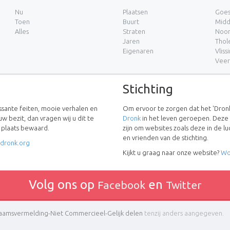
Nu
Plaatsen
Goe
Toen
Buurt
Midd
Alles
Straten
Noor
Jaren
Thol
Eigenaren
Vliss
Vee
Stichting
essante feiten, mooie verhalen en
Om ervoor te zorgen dat het 'Dronk
uw bezit, dan vragen wij u dit te
Dronk
in het leven geroepen. Deze
w plaats bewaard.
zijn om websites zoals deze in de 
en vrienden van de stichting.
dronk.org
Kijkt u graag naar onze website?
Wo
Volg ons op
en
Facebook
Twitter
amsvermelding-Niet Commercieel-Gelijk delen
tenzij anders aangegeven.