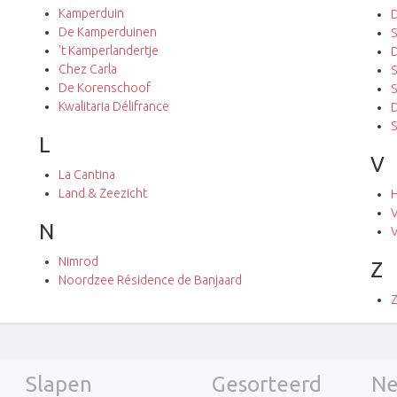
Kamperduin
De Kamperduinen
S
't Kamperlandertje
D
Chez Carla
S
De Korenschoof
S
Kwalitaria Délifrance
S
L
V
La Cantina
Land & Zeezicht
H
V
N
Nimrod
Z
Noordzee Résidence de Banjaard
Z
Slapen
Gesorteerd
Ne