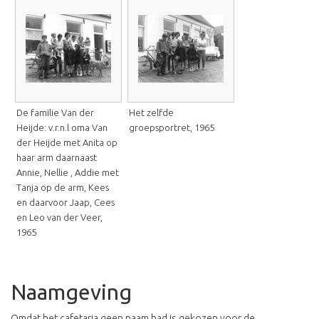
De familie Van der
Het zelfde
Heijde: v.r.n.l oma Van
groepsportret, 1965
der Heijde met Anita op
haar arm daarnaast
Annie, Nellie , Addie met
Tanja op de arm, Kees
en daarvoor Jaap, Cees
en Leo van der Veer,
1965
Naamgeving
Omdat het cafetaria geen naam had is gekozen voor de