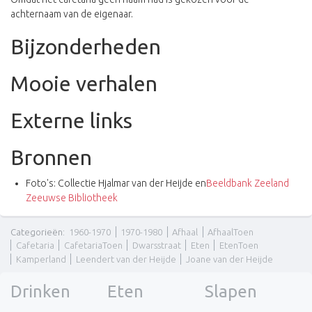
achternaam van de eigenaar.
Bijzonderheden
Mooie verhalen
Externe links
Bronnen
Foto's: Collectie Hjalmar van der Heijde en
Beeldbank Zeeland
Zeeuwse Bibliotheek
Categorieën
:
1960-1970
1970-1980
Afhaal
AfhaalToen
Cafetaria
CafetariaToen
Dwarsstraat
Eten
EtenToen
Kamperland
Leendert van der Heijde
Joane van der Heijde
Drinken
Eten
Slapen