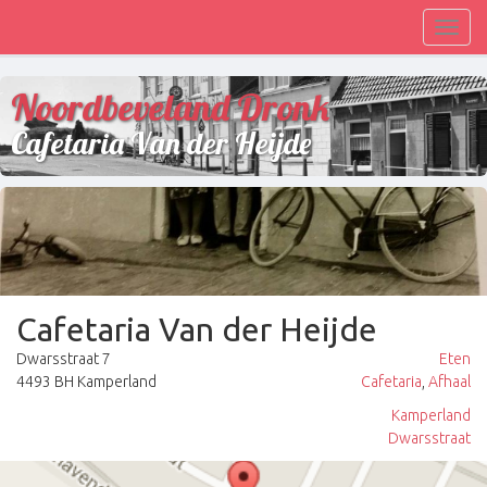
Toggl
navig
Noordbeveland Dronk
Cafetaria Van der Heijde
Cafetaria Van der Heijde
Dwarsstraat 7
Eten
4493 BH Kamperland
Cafetaria
,
Afhaal
Kamperland
Dwarsstraat