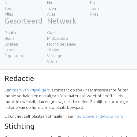
Nu
Nu
Nu
Toen
Toen
Toen
Alles
Alles
Alles
Gesorteerd
Netwerk
Plaatsen
Goes
Buurt
Middelburg
Straten
Noord Beveland
Jaren
Tholen
Eigenaren
Vlissingen
Veere
Redactie
Een
team van vrijwilligers
is constant op zoek naar interessante feiten,
mooie verhalen en nostalgisch fotomateriaal. Weet of heeft u iets
moois in uw bezit, dan vragen wij u dit te delen. Zo blijft de prachtige
historie van de horeca in uw plaats bewaard.
U kunt het zelf plaatsen of mailen naar
noordbeveland@dronk.org
Stichting