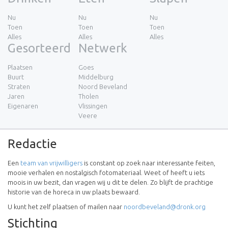
Nu
Nu
Nu
Toen
Toen
Toen
Alles
Alles
Alles
Gesorteerd
Netwerk
Plaatsen
Goes
Buurt
Middelburg
Straten
Noord Beveland
Jaren
Tholen
Eigenaren
Vlissingen
Veere
Redactie
Een
team van vrijwilligers
is constant op zoek naar interessante feiten,
mooie verhalen en nostalgisch fotomateriaal. Weet of heeft u iets
moois in uw bezit, dan vragen wij u dit te delen. Zo blijft de prachtige
historie van de horeca in uw plaats bewaard.
U kunt het zelf plaatsen of mailen naar
noordbeveland@dronk.org
Stichting