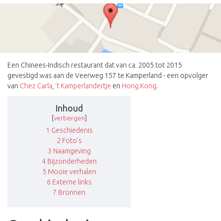
Een Chinees-Indisch restaurant dat van ca. 2005 tot 2015
gevestigd was aan de Veerweg 157 te Kamperland - een opvolger
van
Chez Carla
,
't Kamperlandertje
en
Hong Kong
.
Inhoud
[
verbergen
]
1
Geschiedenis
2
Foto's
3
Naamgeving
4
Bijzonderheden
5
Mooie verhalen
6
Externe links
7
Bronnen