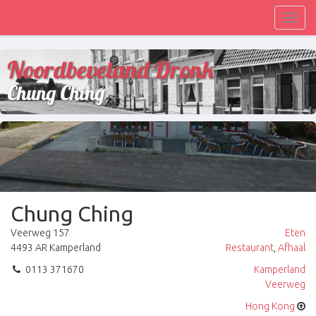
Toggl
navig
Noordbeveland Dronk
Chung Ching
Chung Ching
Veerweg 157
Eten
4493 AR Kamperland
Restaurant
,
Afhaal
0113 371670
Kamperland
Veerweg
Hong Kong