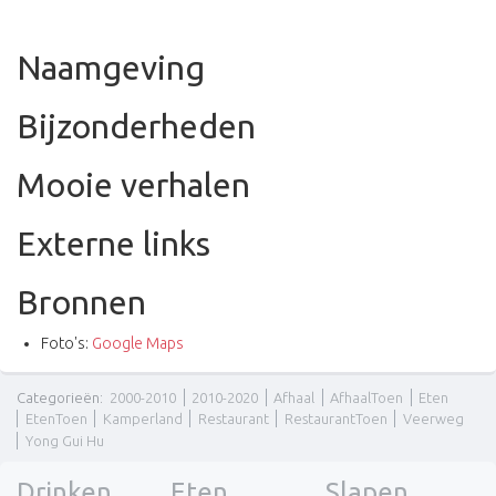
Naamgeving
Bijzonderheden
Mooie verhalen
Externe links
Bronnen
Foto's:
Google Maps
Categorieën
:
2000-2010
2010-2020
Afhaal
AfhaalToen
Eten
EtenToen
Kamperland
Restaurant
RestaurantToen
Veerweg
Yong Gui Hu
Drinken
Eten
Slapen