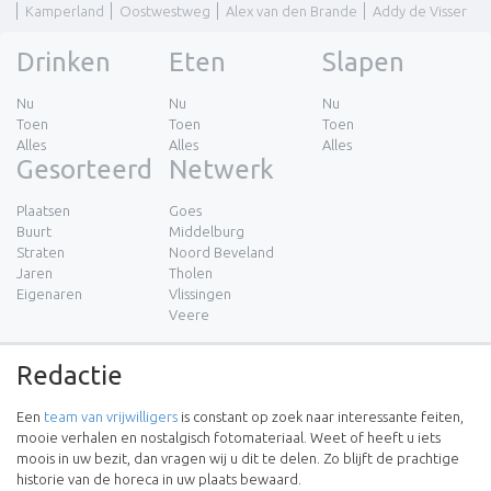
Kamperland
Oostwestweg
Alex van den Brande
Addy de Visser
Drinken
Eten
Slapen
Nu
Nu
Nu
Toen
Toen
Toen
Alles
Alles
Alles
Gesorteerd
Netwerk
Plaatsen
Goes
Buurt
Middelburg
Straten
Noord Beveland
Jaren
Tholen
Eigenaren
Vlissingen
Veere
Redactie
Een
team van vrijwilligers
is constant op zoek naar interessante feiten,
mooie verhalen en nostalgisch fotomateriaal. Weet of heeft u iets
moois in uw bezit, dan vragen wij u dit te delen. Zo blijft de prachtige
historie van de horeca in uw plaats bewaard.