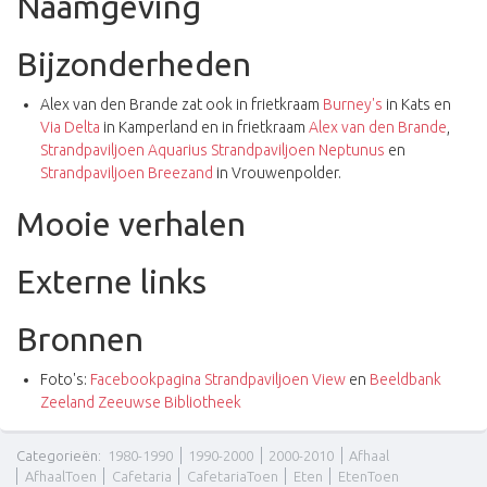
Naamgeving
Bijzonderheden
Alex van den Brande zat ook in frietkraam
Burney's
in Kats en
Via Delta
in Kamperland en in frietkraam
Alex van den Brande
,
Strandpaviljoen Aquarius
Strandpaviljoen Neptunus
en
Strandpaviljoen Breezand
in Vrouwenpolder.
Mooie verhalen
Externe links
Bronnen
Foto's:
Facebookpagina Strandpaviljoen View
en
Beeldbank
Zeeland Zeeuwse Bibliotheek
Categorieën
:
1980-1990
1990-2000
2000-2010
Afhaal
AfhaalToen
Cafetaria
CafetariaToen
Eten
EtenToen