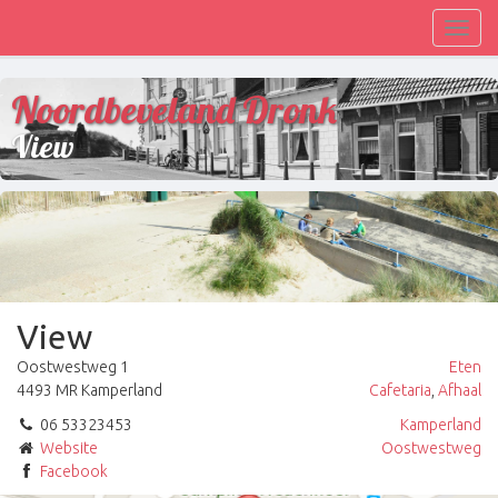
Toggl
navig
Noordbeveland Dronk
View
View
Oostwestweg 1
Eten
4493 MR Kamperland
Cafetaria
,
Afhaal
06 53323453
Kamperland
Website
Oostwestweg
Facebook