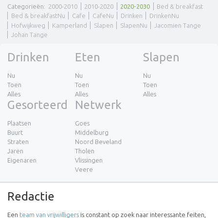
Categorieën
:
2000-2010
2010-2020
2020-2030
Bed & breakfast
Bed & breakfastNu
Cafe
CafeNu
Drinken
DrinkenNu
Hofwijkweg
Kamperland
Slapen
SlapenNu
Jacomien Tange
Johan Tange
Drinken
Eten
Slapen
Nu
Nu
Nu
Toen
Toen
Toen
Alles
Alles
Alles
Gesorteerd
Netwerk
Plaatsen
Goes
Buurt
Middelburg
Straten
Noord Beveland
Jaren
Tholen
Eigenaren
Vlissingen
Veere
Redactie
Een
team van vrijwilligers
is constant op zoek naar interessante feiten,