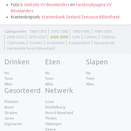
Foto's:
Website VV Bevelanders
en
Facebookpagina VV
Bevelanders
Krantenknipsels:
Krantenbank Zeeland Zeeuwse Bibliotheek
Categorieën
:
1960-1970
1970-1980
1980-1990
1990-2000
2000-2010
2010-2020
2020-2030
Cafe
CafeNu
Clubhuis
ClubhuisNu
Drinken
DrinkenNu
Kamperland
Nieuwstraat
Gemeente Noord-Beveland
Drinken
Eten
Slapen
Nu
Nu
Nu
Toen
Toen
Toen
Alles
Alles
Alles
Gesorteerd
Netwerk
Plaatsen
Goes
Buurt
Middelburg
Straten
Noord Beveland
Jaren
Tholen
Eigenaren
Vlissingen
Veere