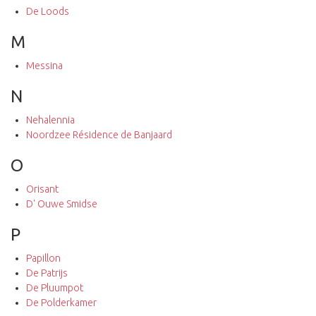
De Loods
M
Messina
N
Nehalennia
Noordzee Résidence de Banjaard
O
Orisant
D' Ouwe Smidse
P
Papillon
De Patrijs
De Pluumpot
De Polderkamer