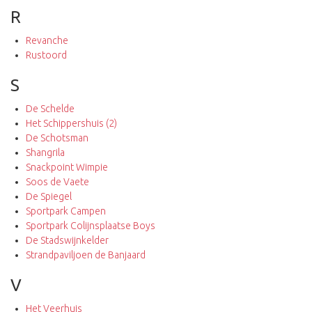
R
Revanche
Rustoord
S
De Schelde
Het Schippershuis (2)
De Schotsman
Shangrila
Snackpoint Wimpie
Soos de Vaete
De Spiegel
Sportpark Campen
Sportpark Colijnsplaatse Boys
De Stadswijnkelder
Strandpaviljoen de Banjaard
V
Het Veerhuis