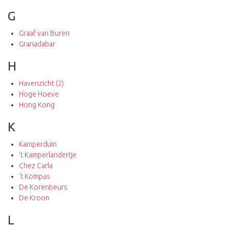
G
Graaf van Buren
Granadabar
H
Havenzicht (2)
Hoge Hoeve
Hong Kong
K
Kamperduin
't Kamperlandertje
Chez Carla
't Kompas
De Korenbeurs
De Kroon
L