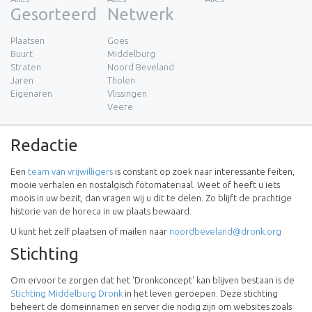
Gesorteerd
Netwerk
Plaatsen
Goes
Buurt
Middelburg
Straten
Noord Beveland
Jaren
Tholen
Eigenaren
Vlissingen
Veere
Redactie
Een
team van vrijwilligers
is constant op zoek naar interessante feiten,
mooie verhalen en nostalgisch fotomateriaal. Weet of heeft u iets
moois in uw bezit, dan vragen wij u dit te delen. Zo blijft de prachtige
historie van de horeca in uw plaats bewaard.
U kunt het zelf plaatsen of mailen naar
noordbeveland@dronk.org
Stichting
Om ervoor te zorgen dat het 'Dronkconcept' kan blijven bestaan is de
Stichting Middelburg Dronk
in het leven geroepen. Deze stichting
beheert de domeinnamen en server die nodig zijn om websites zoals