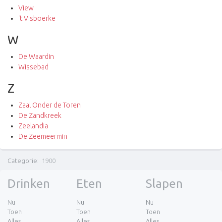
View
't Visboerke
W
De Waardin
Wissebad
Z
Zaal Onder de Toren
De Zandkreek
Zeelandia
De Zeemeermin
Categorie
:
1900
Drinken
Eten
Slapen
Nu
Nu
Nu
Toen
Toen
Toen
Alles
Alles
Alles