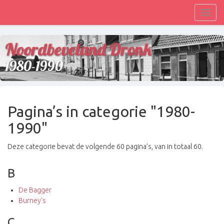
Toggl
navig
Noordbeveland Dronk
1980-1990
Pagina’s in categorie "1980-
1990"
Deze categorie bevat de volgende 60 pagina’s, van in totaal 60.
B
De Bagger
Burney's
C