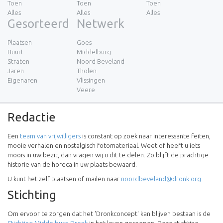
Toen
Toen
Toen
Alles
Alles
Alles
Gesorteerd
Netwerk
Plaatsen
Goes
Buurt
Middelburg
Straten
Noord Beveland
Jaren
Tholen
Eigenaren
Vlissingen
Veere
Redactie
Een
team van vrijwilligers
is constant op zoek naar interessante feiten,
mooie verhalen en nostalgisch fotomateriaal. Weet of heeft u iets
moois in uw bezit, dan vragen wij u dit te delen. Zo blijft de prachtige
historie van de horeca in uw plaats bewaard.
U kunt het zelf plaatsen of mailen naar
noordbeveland@dronk.org
Stichting
Om ervoor te zorgen dat het 'Dronkconcept' kan blijven bestaan is de