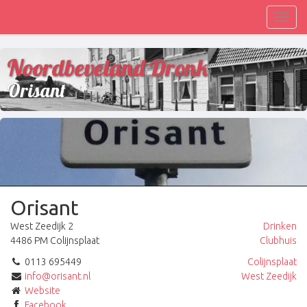
Toggl
navig
Noordbeveland Dronk
Orisant
Orisant
West Zeedijk 2
Drinken
4486 PM Colijnsplaat
Clubhuis
0113 695449
Colijnsplaat
info@orisant.nl
West Zeedijk
Website
Facebook