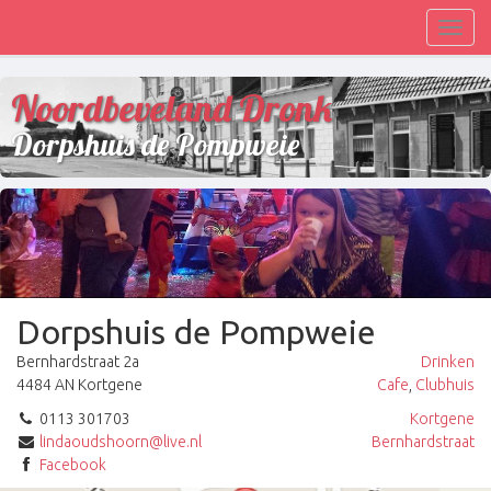
Toggl
navig
Noordbeveland Dronk
Dorpshuis de Pompweie
Dorpshuis de Pompweie
Bernhardstraat 2a
Drinken
4484 AN Kortgene
Cafe
,
Clubhuis
0113 301703
Kortgene
lindaoudshoorn@live.nl
Bernhardstraat
Facebook