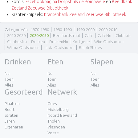
Foto's:
Facebookpagina Dorpshuis de Pompweie
en
Beeldbank
Zeeland Zeeuwse Bibliotheek
Krantenknipsels:
Krantenbank Zeeland Zeeuwse Bibliotheek
Categorieën
:
1970-1980
1980-1990
1990-2000
2000-2010
2010-2020
2020-2030
Bernhardstraat
Cafe
CafeNu
Clubhuis
ClubhuisNu
Drinken
DrinkenNu
Kortgene
Wim Oudshoorn
Wilma Oudshoorn
Linda Oudshoorn
Ralph Stroes
Drinken
Eten
Slapen
Nu
Nu
Nu
Toen
Toen
Toen
Alles
Alles
Alles
Gesorteerd
Netwerk
Plaatsen
Goes
Buurt
Middelburg
Straten
Noord Beveland
Jaren
Tholen
Eigenaren
Vlissingen
Veere