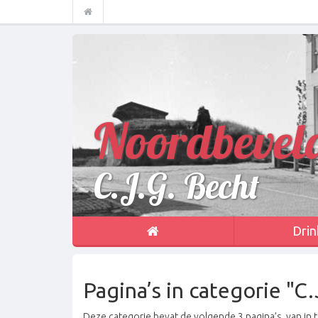
Noordbevel
C.J.G. Becht
Drin
Pagina’s in categorie "C.
Deze categorie bevat de volgende 3 pagina’s, van in t