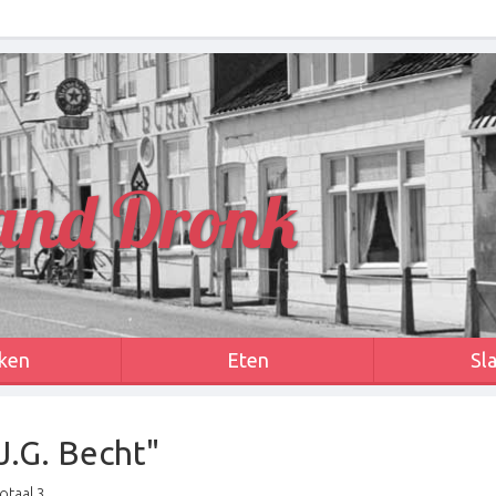
and Dronk
ken
Eten
Sl
J.G. Becht"
otaal 3.