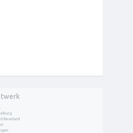
twerk
s
elburg
d Beveland
en
ingen