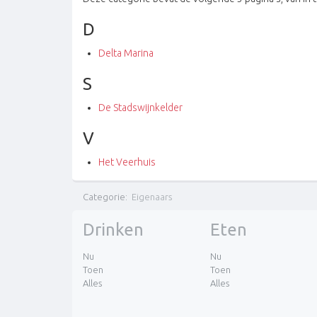
D
Delta Marina
S
De Stadswijnkelder
V
Het Veerhuis
Categorie
:
Eigenaars
Drinken
Eten
Nu
Nu
Toen
Toen
Alles
Alles