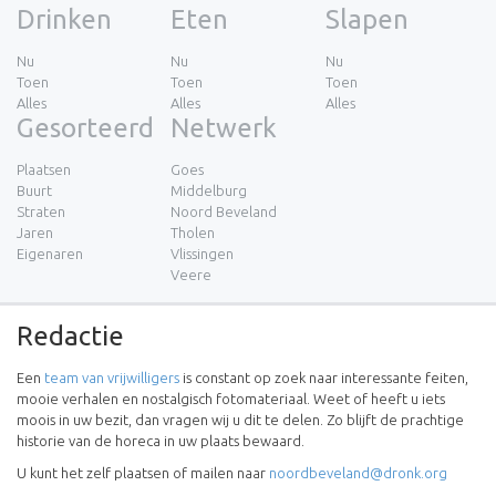
Drinken
Eten
Slapen
Nu
Nu
Nu
Toen
Toen
Toen
Alles
Alles
Alles
Gesorteerd
Netwerk
Plaatsen
Goes
Buurt
Middelburg
Straten
Noord Beveland
Jaren
Tholen
Eigenaren
Vlissingen
Veere
Redactie
Een
team van vrijwilligers
is constant op zoek naar interessante feiten,
mooie verhalen en nostalgisch fotomateriaal. Weet of heeft u iets
moois in uw bezit, dan vragen wij u dit te delen. Zo blijft de prachtige
historie van de horeca in uw plaats bewaard.
U kunt het zelf plaatsen of mailen naar
noordbeveland@dronk.org