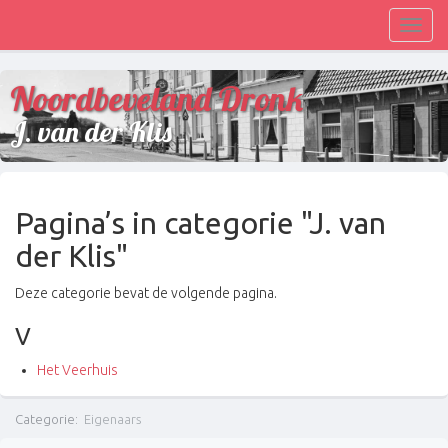
Toggl
navig
Noordbeveland Dronk
J. van der Klis
Pagina’s in categorie "J. van
der Klis"
Deze categorie bevat de volgende pagina.
V
Het Veerhuis
Categorie
:
Eigenaars