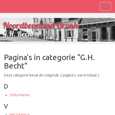
Toggl
navig
Noordbeveland Dronk
G.H. Becht
Pagina’s in categorie "G.H.
Becht"
Deze categorie bevat de volgende 2 pagina’s, van in totaal 2.
D
Delta Marina
V
Het Veerhuis