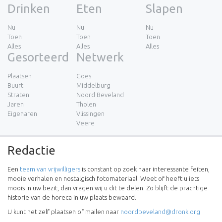
Drinken
Eten
Slapen
Nu
Nu
Nu
Toen
Toen
Toen
Alles
Alles
Alles
Gesorteerd
Netwerk
Plaatsen
Goes
Buurt
Middelburg
Straten
Noord Beveland
Jaren
Tholen
Eigenaren
Vlissingen
Veere
Redactie
Een
team van vrijwilligers
is constant op zoek naar interessante feiten,
mooie verhalen en nostalgisch fotomateriaal. Weet of heeft u iets
moois in uw bezit, dan vragen wij u dit te delen. Zo blijft de prachtige
historie van de horeca in uw plaats bewaard.
U kunt het zelf plaatsen of mailen naar
noordbeveland@dronk.org