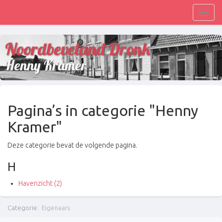
Toggl
navig
Noordbeveland Dronk
Henny Kramer
Pagina’s in categorie "Henny
Kramer"
Deze categorie bevat de volgende pagina.
H
Havenzicht (2)
Categorie
:
Eigenaars