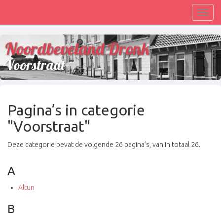
Toggl
navig
Noordbeveland Dronk
Voorstraat
Pagina’s in categorie
"Voorstraat"
Deze categorie bevat de volgende 26 pagina’s, van in totaal 26.
A
Altun
B