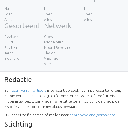
Nu
Nu
Nu
Toen
Toen
Toen
Alles
Alles
Alles
Gesorteerd
Netwerk
Plaatsen
Goes
Buurt
Middelburg
Straten
Noord Beveland
Jaren
Tholen
Eigenaren
Vlissingen
Veere
Redactie
Een
team van vrijwilligers
is constant op zoek naar interessante feiten,
mooie verhalen en nostalgisch fotomateriaal. Weet of heeft u iets
moois in uw bezit, dan vragen wij u dit te delen. Zo blijft de prachtige
historie van de horeca in uw plaats bewaard.
U kunt het zelf plaatsen of mailen naar
noordbeveland@dronk.org
Stichting