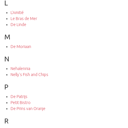
L
L'Amitié
Le Bras de Mer
De Linde
M
De Moriaan
N
Nehalennia
Nelly's Fish and Chips
P
De Patrijs
Petit Bistro
De Prins van Oranje
R