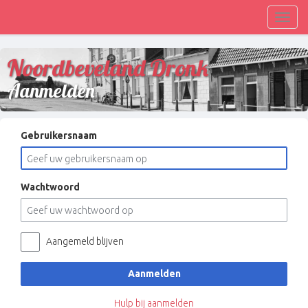
Toggl
navig
Noordbeveland Dronk
Aanmelden
Gebruikersnaam
Wachtwoord
Aangemeld blijven
Aanmelden
Hulp bij aanmelden