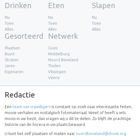
Drinken
Eten
Slapen
Nu
Nu
Nu
Toen
Toen
Toen
Alles
Alles
Alles
Gesorteerd
Netwerk
Plaatsen
Goes
Buurt
Middelburg
Straten
Noord Beveland
Jaren
Tholen
Eigenaren
Vlissingen
Veere
Redactie
Een
team van vrijwilligers
is constant op zoek naar interessante feiten,
mooie verhalen en nostalgisch fotomateriaal. Weet of heeft u iets
moois in uw bezit, dan vragen wij u dit te delen. Zo blijft de prachtige
historie van de horeca in uw plaats bewaard.
U kunt het zelf plaatsen of mailen naar
noordbeveland@dronk.org