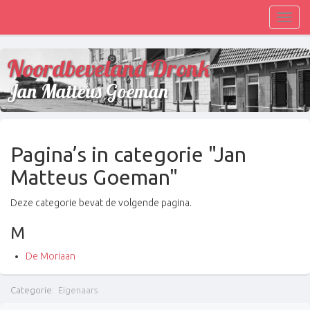
Toggl
navig
Noordbeveland Dronk
Jan Matteus Goeman
Pagina’s in categorie "Jan
Matteus Goeman"
Deze categorie bevat de volgende pagina.
M
De Moriaan
Categorie
:
Eigenaars