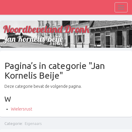
Toggl
navig
Noordbeveland Dronk
Jan Kornelis Beije
Pagina’s in categorie "Jan
Kornelis Beije"
Deze categorie bevat de volgende pagina.
W
Wielersrust
Categorie
:
Eigenaars