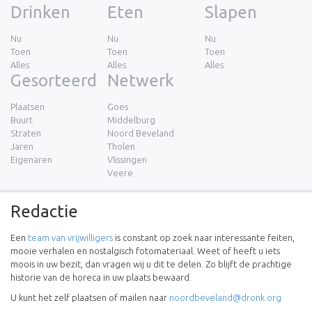
Drinken
Eten
Slapen
Nu
Nu
Nu
Toen
Toen
Toen
Alles
Alles
Alles
Gesorteerd
Netwerk
Plaatsen
Goes
Buurt
Middelburg
Straten
Noord Beveland
Jaren
Tholen
Eigenaren
Vlissingen
Veere
Redactie
Een
team van vrijwilligers
is constant op zoek naar interessante feiten,
mooie verhalen en nostalgisch fotomateriaal. Weet of heeft u iets
moois in uw bezit, dan vragen wij u dit te delen. Zo blijft de prachtige
historie van de horeca in uw plaats bewaard.
U kunt het zelf plaatsen of mailen naar
noordbeveland@dronk.org