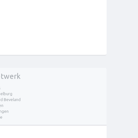
twerk
s
elburg
d Beveland
en
ingen
re