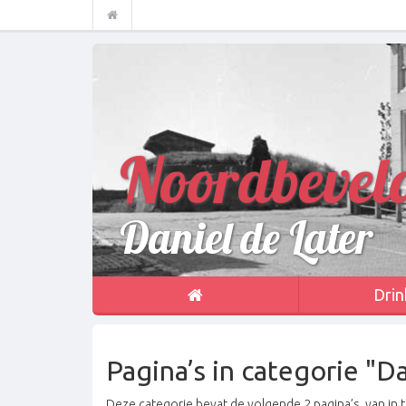
Noordbevel
Daniel de Later
Drin
Pagina’s in categorie "D
Deze categorie bevat de volgende 2 pagina’s, van in t