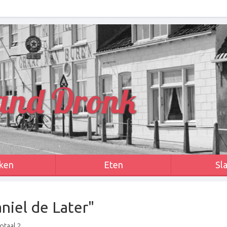
and Dronk
ken
Eten
Sl
aniel de Later"
otaal 2.