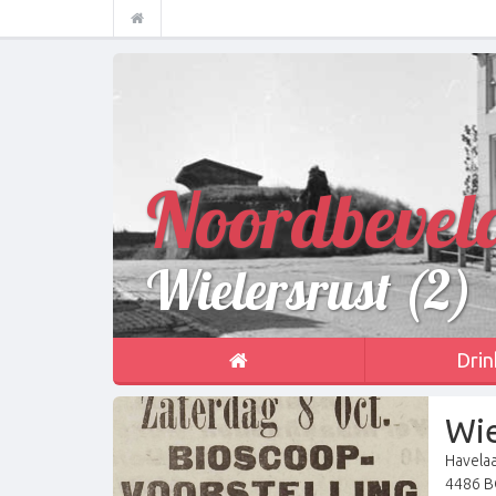
Noordbevel
Wielersrust (2)
Drin
Wie
Havelaa
4486 BC