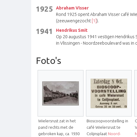
1925
Abraham Visser
Rond 1925 opent Abraham Visser café Wielers
(zeeuwengezocht
[1]
).
1941
Hendrikus Smit
Op 20 augustus 1941 vestigen Hendrikus Smi
in Vlissingen - Noordzeeboulevard was in 
Foto's
Wielersrust zat in het
Bioscoopvoorstelling in
C
pand rechts met de
café Wielersrust te
V
gebroken kap, ca. 1930
Colijnsplaat
Noord-
N