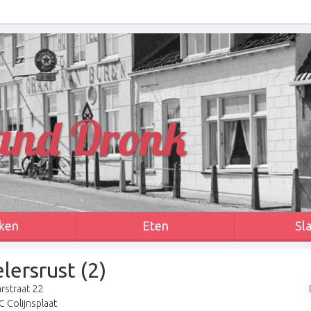
and Dronk
ken
Eten
Sl
lersrust (2)
rstraat 22
 Colijnsplaat