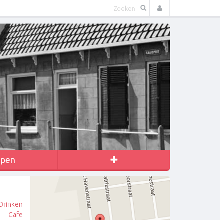
apen
Drinken
Cafe