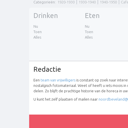
Categorieën
:
1920-1930
1930-1940
1940-1950
Caf
Drinken
Eten
Nu
Nu
Toen
Toen
Alles
Alles
Redactie
Een
team van vrijwilligers
is constant op zoek naar inter
nostalgisch fotomateriaal. Weet of heeft u iets moois in 
delen. Zo blijft de prachtige historie van de horeca in u
U kunt het zelf plaatsen of mailen naar
noordbeveland@