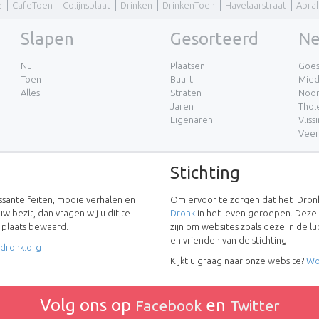
e
CafeToen
Colijnsplaat
Drinken
DrinkenToen
Havelaarstraat
Abra
Slapen
Gesorteerd
Ne
Nu
Plaatsen
Goe
Toen
Buurt
Midd
Alles
Straten
Noor
Jaren
Thol
Eigenaren
Vliss
Vee
Stichting
essante feiten, mooie verhalen en
Om ervoor te zorgen dat het 'Dronk
uw bezit, dan vragen wij u dit te
Dronk
in het leven geroepen. Deze
w plaats bewaard.
zijn om websites zoals deze in de 
en vrienden van de stichting.
dronk.org
Kijkt u graag naar onze website?
Wo
Volg ons op
en
Facebook
Twitter