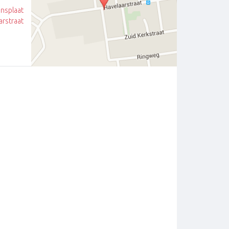
jnsplaat
arstraat