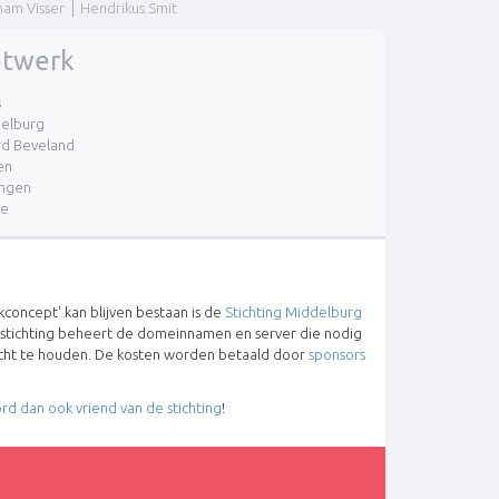
ham Visser
Hendrikus Smit
twerk
s
elburg
d Beveland
en
ingen
re
concept' kan blijven bestaan is de
Stichting Middelburg
 stichting beheert de domeinnamen en server die nodig
lucht te houden. De kosten worden betaald door
sponsors
rd dan ook vriend van de stichting
!