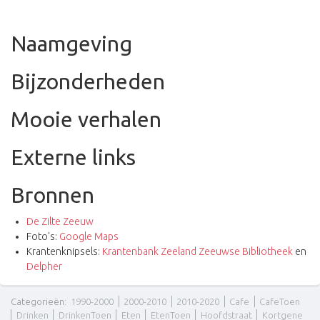
Naamgeving
Bijzonderheden
Mooie verhalen
Externe links
Bronnen
De Zilte Zeeuw
Foto's:
Google Maps
Krantenknipsels:
Krantenbank Zeeland Zeeuwse Bibliotheek
en
Delpher
Categorieën
:
1990-2000
2000-2010
2010-2020
Cafe
CafeToen
Drinken
DrinkenToen
Eten
EtenToen
Hoofdstraat
Kortgene