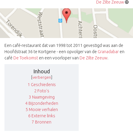
De Zilte Zeeuw
Een café-restaurant dat van 1998 tot 2011 gevestigd was aan de
Hoofdstraat 36 te Kortgene - een opvolger van de
Granadabar
en
café
De Toekomst
en een voorloper van
De Zilte Zeeuw
.
Inhoud
[
verbergen
]
1
Geschiedenis
2
Foto's
3
Naamgeving
4
Bijzonderheden
5
Mooie verhalen
6
Externe links
7
Bronnen