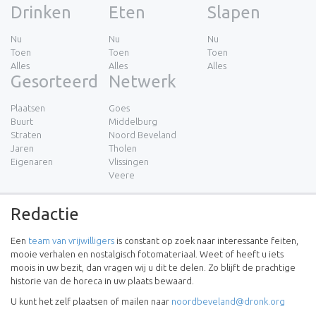
Drinken
Eten
Slapen
Nu
Nu
Nu
Toen
Toen
Toen
Alles
Alles
Alles
Gesorteerd
Netwerk
Plaatsen
Goes
Buurt
Middelburg
Straten
Noord Beveland
Jaren
Tholen
Eigenaren
Vlissingen
Veere
Redactie
Een
team van vrijwilligers
is constant op zoek naar interessante feiten,
mooie verhalen en nostalgisch fotomateriaal. Weet of heeft u iets
moois in uw bezit, dan vragen wij u dit te delen. Zo blijft de prachtige
historie van de horeca in uw plaats bewaard.
U kunt het zelf plaatsen of mailen naar
noordbeveland@dronk.org