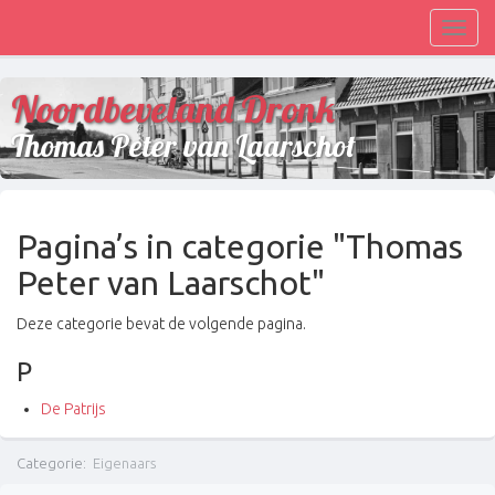
Toggl
navig
Noordbeveland Dronk
Thomas Peter van Laarschot
Pagina’s in categorie "Thomas
Peter van Laarschot"
Deze categorie bevat de volgende pagina.
P
De Patrijs
Categorie
:
Eigenaars