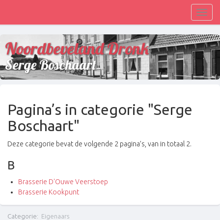
Toggl
navig
Noordbeveland Dronk
Serge Boschaart
Pagina’s in categorie "Serge
Boschaart"
Deze categorie bevat de volgende 2 pagina’s, van in totaal 2.
B
Brasserie D'Ouwe Veerstoep
Brasserie Kookpunt
Categorie
:
Eigenaars