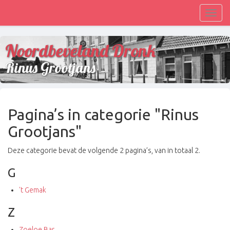
Toggl
navig
Noordbeveland Dronk
Rinus Grootjans
Pagina’s in categorie "Rinus
Grootjans"
Deze categorie bevat de volgende 2 pagina’s, van in totaal 2.
G
't Gemak
Z
Zoeloe Bar