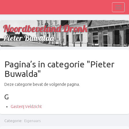
Toggl
navig
Noordbeveland Dronk
Pieter Buwalda
Pagina’s in categorie "Pieter
Buwalda"
Deze categorie bevat de volgende pagina.
G
Gasterij Veldzicht
Categorie
:
Eigenaars