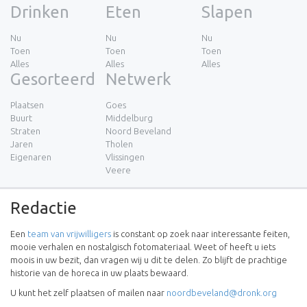
Drinken
Eten
Slapen
Nu
Nu
Nu
Toen
Toen
Toen
Alles
Alles
Alles
Gesorteerd
Netwerk
Plaatsen
Goes
Buurt
Middelburg
Straten
Noord Beveland
Jaren
Tholen
Eigenaren
Vlissingen
Veere
Redactie
Een
team van vrijwilligers
is constant op zoek naar interessante feiten,
mooie verhalen en nostalgisch fotomateriaal. Weet of heeft u iets
moois in uw bezit, dan vragen wij u dit te delen. Zo blijft de prachtige
historie van de horeca in uw plaats bewaard.
U kunt het zelf plaatsen of mailen naar
noordbeveland@dronk.org