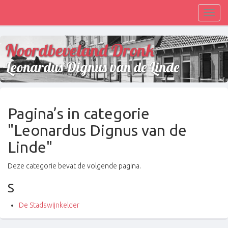
Toggl
navig
Noordbeveland Dronk
Leonardus Dignus van de Linde
Pagina’s in categorie
"Leonardus Dignus van de
Linde"
Deze categorie bevat de volgende pagina.
S
De Stadswijnkelder