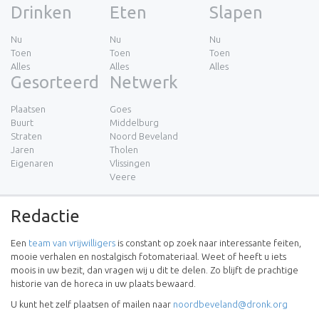
Drinken
Eten
Slapen
Nu
Nu
Nu
Toen
Toen
Toen
Alles
Alles
Alles
Gesorteerd
Netwerk
Plaatsen
Goes
Buurt
Middelburg
Straten
Noord Beveland
Jaren
Tholen
Eigenaren
Vlissingen
Veere
Redactie
Een
team van vrijwilligers
is constant op zoek naar interessante feiten,
mooie verhalen en nostalgisch fotomateriaal. Weet of heeft u iets
moois in uw bezit, dan vragen wij u dit te delen. Zo blijft de prachtige
historie van de horeca in uw plaats bewaard.
U kunt het zelf plaatsen of mailen naar
noordbeveland@dronk.org