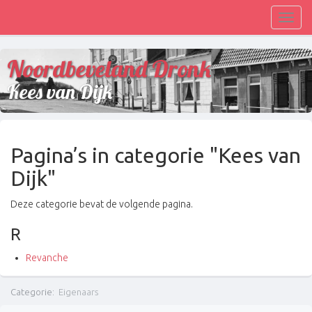
Toggl
navig
Noordbeveland Dronk
Kees van Dijk
Pagina’s in categorie "Kees van
Dijk"
Deze categorie bevat de volgende pagina.
R
Revanche
Categorie
:
Eigenaars