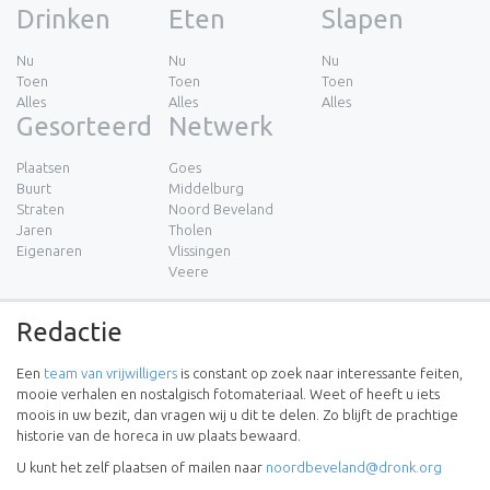
Drinken
Eten
Slapen
Nu
Nu
Nu
Toen
Toen
Toen
Alles
Alles
Alles
Gesorteerd
Netwerk
Plaatsen
Goes
Buurt
Middelburg
Straten
Noord Beveland
Jaren
Tholen
Eigenaren
Vlissingen
Veere
Redactie
Een
team van vrijwilligers
is constant op zoek naar interessante feiten,
mooie verhalen en nostalgisch fotomateriaal. Weet of heeft u iets
moois in uw bezit, dan vragen wij u dit te delen. Zo blijft de prachtige
historie van de horeca in uw plaats bewaard.
U kunt het zelf plaatsen of mailen naar
noordbeveland@dronk.org