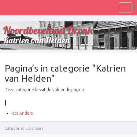
Toggl
navig
Noordbeveland Dronk
Katrien van Helden
Pagina’s in categorie "Katrien
van Helden"
Deze categorie bevat de volgende pagina.
I
Iets Anders
Categorie
:
Eigenaars