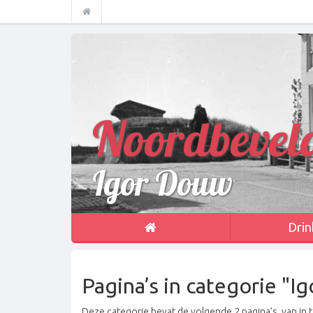
Noordbevel
Igor Douw
Drin
Pagina’s in categorie "I
Deze categorie bevat de volgende 2 pagina’s, van in t