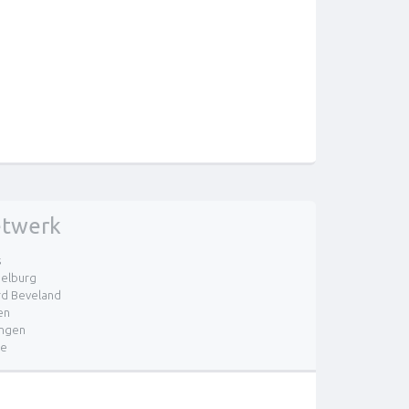
twerk
s
elburg
d Beveland
en
ingen
re