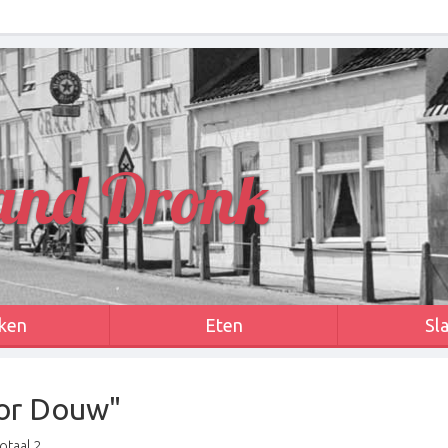
and Dronk
ken
Eten
Sl
gor Douw"
otaal 2.