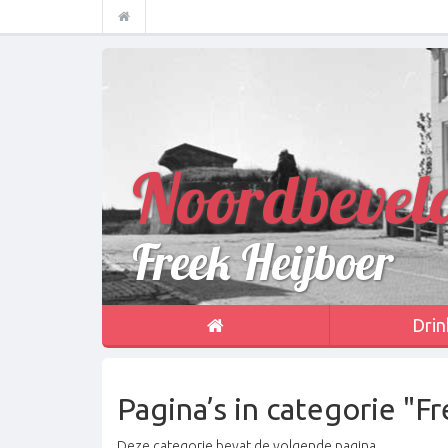
Noordbevel
Freek Heijboer
Drin
Pagina’s in categorie "F
Deze categorie bevat de volgende pagina.