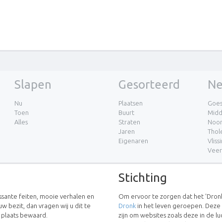
Slapen
Gesorteerd
Ne
Nu
Plaatsen
Goe
Toen
Buurt
Midd
Alles
Straten
Noor
Jaren
Thol
Eigenaren
Vliss
Vee
Stichting
essante feiten, mooie verhalen en
Om ervoor te zorgen dat het 'Dronk
uw bezit, dan vragen wij u dit te
Dronk
in het leven geroepen. Deze
w plaats bewaard.
zijn om websites zoals deze in de 