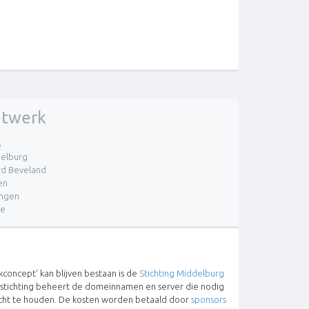
twerk
s
elburg
d Beveland
en
ingen
re
concept' kan blijven bestaan is de
Stichting Middelburg
 stichting beheert de domeinnamen en server die nodig
lucht te houden. De kosten worden betaald door
sponsors