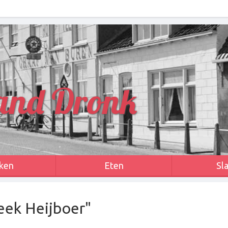
and Dronk
ken
Eten
Sl
reek Heijboer"