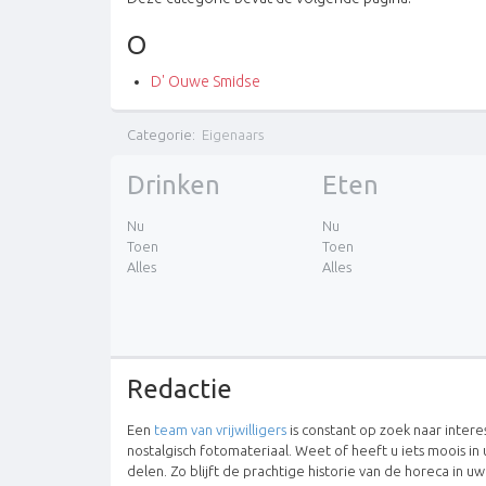
O
D' Ouwe Smidse
Categorie
:
Eigenaars
Drinken
Eten
Nu
Nu
Toen
Toen
Alles
Alles
Redactie
Een
team van vrijwilligers
is constant op zoek naar inter
nostalgisch fotomateriaal. Weet of heeft u iets moois in 
delen. Zo blijft de prachtige historie van de horeca in u