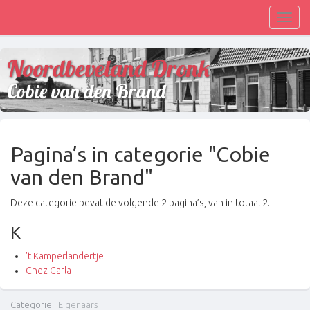
Toggl
navig
Noordbeveland Dronk
Cobie van den Brand
Pagina’s in categorie "Cobie
van den Brand"
Deze categorie bevat de volgende 2 pagina’s, van in totaal 2.
K
't Kamperlandertje
Chez Carla
Categorie
:
Eigenaars