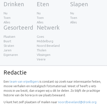
Drinken
Eten
Slapen
Nu
Nu
Nu
Toen
Toen
Toen
Alles
Alles
Alles
Gesorteerd
Netwerk
Plaatsen
Goes
Buurt
Middelburg
Straten
Noord Beveland
Jaren
Tholen
Eigenaren
Vlissingen
Veere
Redactie
Een
team van vrijwilligers
is constant op zoek naar interessante feiten,
mooie verhalen en nostalgisch fotomateriaal. Weet of heeft u iets
moois in uw bezit, dan vragen wij u dit te delen. Zo blijft de prachtige
historie van de horeca in uw plaats bewaard.
U kunt het zelf plaatsen of mailen naar
noordbeveland@dronk.org