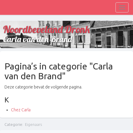
Toggl
navig
Noordbeveland Dronk
Carla van den Brand
Pagina’s in categorie "Carla
van den Brand"
Deze categorie bevat de volgende pagina.
K
Chez Carla
Categorie
:
Eigenaars