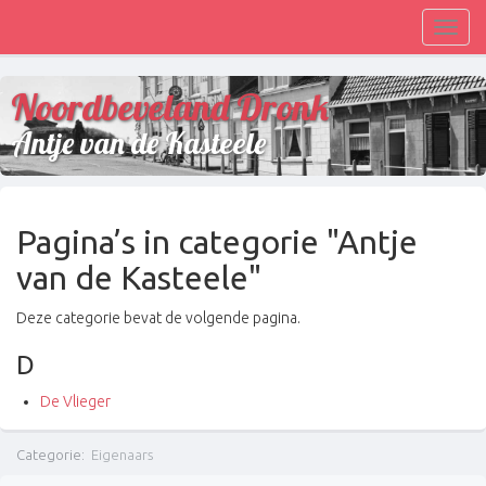
Toggl
navig
Noordbeveland Dronk
Antje van de Kasteele
Pagina’s in categorie "Antje
van de Kasteele"
Deze categorie bevat de volgende pagina.
D
De Vlieger
Categorie
:
Eigenaars