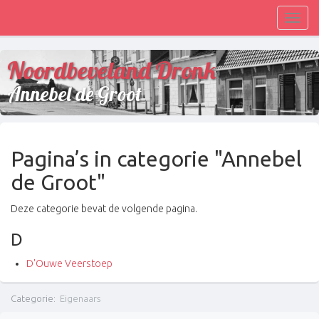
Toggl
navig
Noordbeveland Dronk
Annebel de Groot
Pagina’s in categorie "Annebel
de Groot"
Deze categorie bevat de volgende pagina.
D
D'Ouwe Veerstoep
Categorie
:
Eigenaars