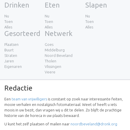
Drinken
Eten
Slapen
Nu
Nu
Nu
Toen
Toen
Toen
Alles
Alles
Alles
Gesorteerd
Netwerk
Plaatsen
Goes
Buurt
Middelburg
Straten
Noord Beveland
Jaren
Tholen
Eigenaren
Vlissingen
Veere
Redactie
Een
team van vrijwilligers
is constant op zoek naar interessante feiten,
mooie verhalen en nostalgisch fotomateriaal. Weet of heeft u iets
moois in uw bezit, dan vragen wij u dit te delen. Zo blijft de prachtige
historie van de horeca in uw plaats bewaard.
U kunt het zelf plaatsen of mailen naar
noordbeveland@dronk.org