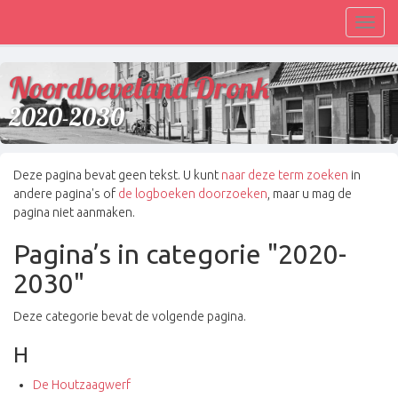
Toggl
navig
Noordbeveland Dronk
2020-2030
Deze pagina bevat geen tekst. U kunt
naar deze term zoeken
in
andere pagina's of
de logboeken doorzoeken
, maar u mag de
pagina niet aanmaken.
Pagina’s in categorie "2020-
2030"
Deze categorie bevat de volgende pagina.
H
De Houtzaagwerf